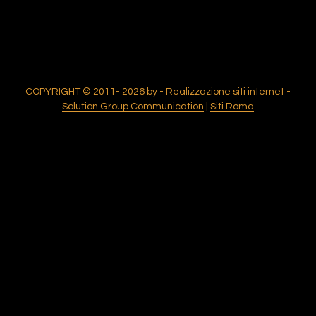
Twitter
Facebook
Instagram
COPYRIGHT © 2011- 2026 by -
Realizzazione siti internet
-
Solution Group Communication
|
Siti Roma
Chiama Ora
Whatsapp
Email
Questo sito utilizza cookie in conformità alla policy e cookie
che rientrano nella responsabilità di terze parti.
Proseguendo nella navigazione acconsenti all’utilizzo di
OK
LEGGI DI PIÙ
cookie.