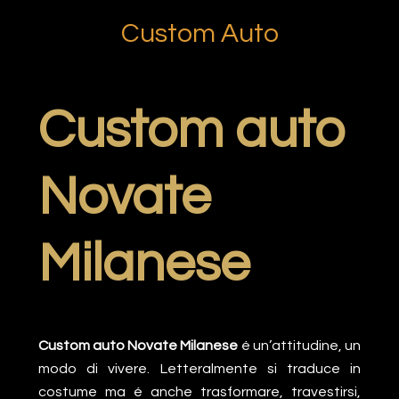
Passa
Passa
Passa
Custom Auto
alla
al
al
navigazione
contenuto
piè
primaria
principale
di
pagina
Custom auto
Novate
Milanese
Custom auto Novate Milanese
é un’attitudine, un
modo di vivere. Letteralmente si traduce in
costume ma é anche trasformare, travestirsi,