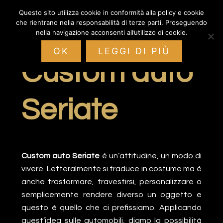
Passa
Passa
Passa
Questo sito utilizza cookie in conformità alla policy e cookie
Custom Auto
alla
al
al
che rientrano nella responsabilità di terze parti. Proseguendo
navigazione
contenuto
piè
nella navigazione acconsenti all’utilizzo di cookie.
primaria
principale
di
OK
LEGGI DI PIÙ
pagina
Custom auto
Seriate
Custom auto Seriate
é un’attitudine, un modo di
vivere. Letteralmente si traduce in costume ma é
anche trasformare, travestirsi, personalizzare o
semplicemente rendere diverso un oggetto e
questo é quello che ci prefissiamo. Applicando
quest’idea sulle automobili, diamo la possibilità