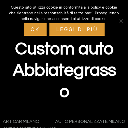
Passa
Passa
Passa
Questo sito utilizza cookie in conformità alla policy e cookie
Custom Auto
alla
al
al
che rientrano nella responsabilità di terze parti. Proseguendo
navigazione
contenuto
piè
nella navigazione acconsenti all’utilizzo di cookie.
primaria
principale
di
OK
LEGGI DI PIÙ
pagina
Custom auto
Abbiategrass
o
ART CAR MILANO
AUTO PERSONALIZZATE MILANO