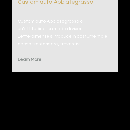
Custom auto Abbiategrasso
Custom auto Abbiategrasso é
un'attitudine, un modo di vivere.
Letteralmente si traduce in costume ma é
anche trasformare, travestirsi, …
Learn More