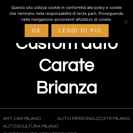
Passa
Passa
Passa
Questo sito utilizza cookie in conformità alla policy e cookie
Custom Auto
alla
al
al
che rientrano nella responsabilità di terze parti. Proseguendo
navigazione
contenuto
piè
nella navigazione acconsenti all’utilizzo di cookie.
primaria
principale
di
OK
LEGGI DI PIÙ
pagina
Custom auto
Carate
Brianza
ART CAR MILANO
AUTO PERSONALIZZATE MILANO
AUTOSCULTURA MILANO