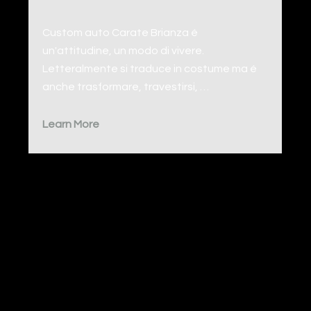
Custom auto Carate Brianza é
un'attitudine, un modo di vivere.
Letteralmente si traduce in costume ma é
anche trasformare, travestirsi, …
Learn More