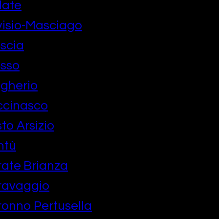
late
isio-Masciago
scia
esso
gherio
ccinasco
o Arsizio
ntù
ate Brianza
ravaggio
onno Pertusella