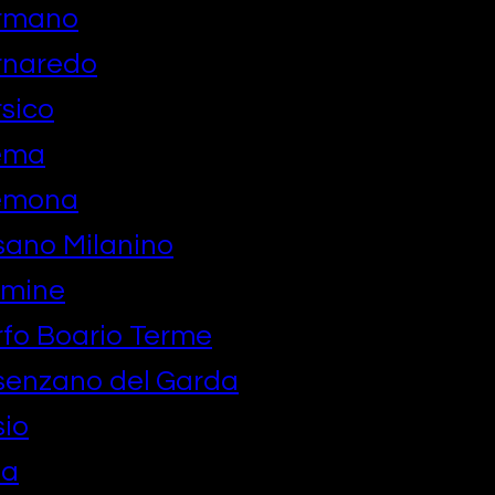
ormano
rnaredo
sico
ema
remona
ano Milanino
lmine
fo Boario Terme
senzano del Garda
io
ba