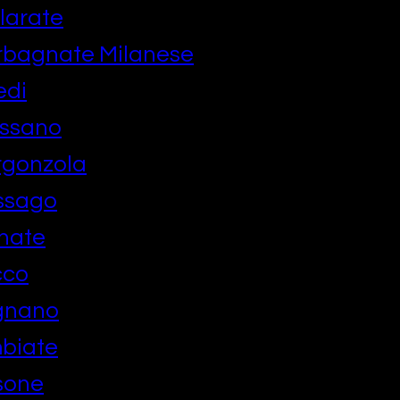
larate
rbagnate Milanese
edi
ussano
rgonzola
ssago
nate
cco
gnano
biate
sone