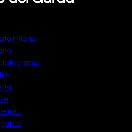
ate Milano
lano
biategrasso
ino
ore
ese
reggio
ergamo