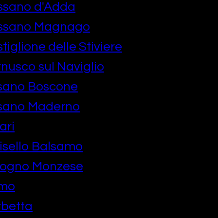
ssano d'Adda
assano Magnago
iglione delle Stiviere
nusco sul Naviglio
sano Boscone
sano Maderno
ari
isello Balsamo
logno Monzese
omo
rbetta