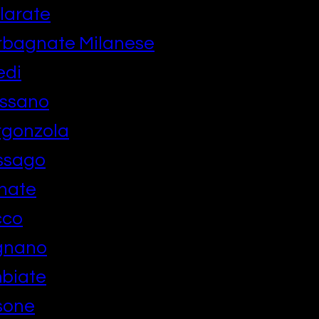
larate
rbagnate Milanese
edi
ussano
rgonzola
ssago
nate
cco
gnano
biate
sone