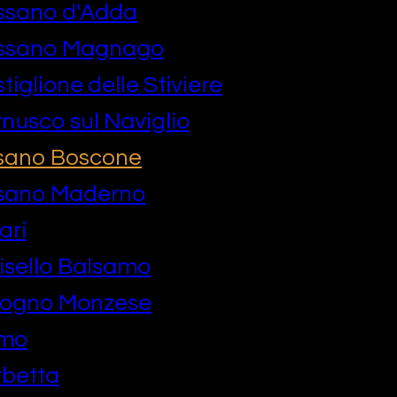
ssano d'Adda
assano Magnago
iglione delle Stiviere
nusco sul Naviglio
sano Boscone
sano Maderno
ari
isello Balsamo
logno Monzese
omo
rbetta