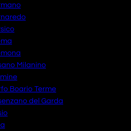
ormano
rnaredo
sico
ema
remona
ano Milanino
lmine
fo Boario Terme
senzano del Garda
io
ba