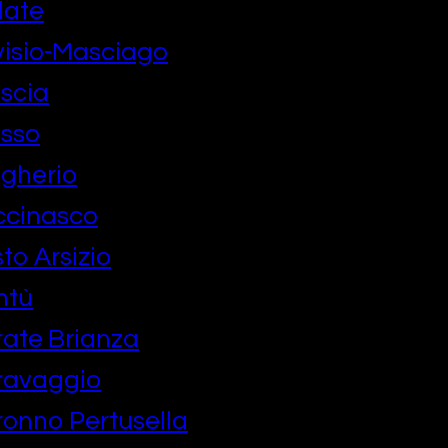
late
isio-Masciago
scia
esso
gherio
ccinasco
o Arsizio
ntù
ate Brianza
ravaggio
onno Pertusella