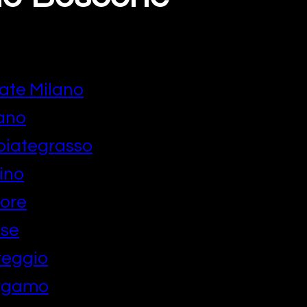
ate Milano
lano
biategrasso
ino
ore
ese
reggio
ergamo