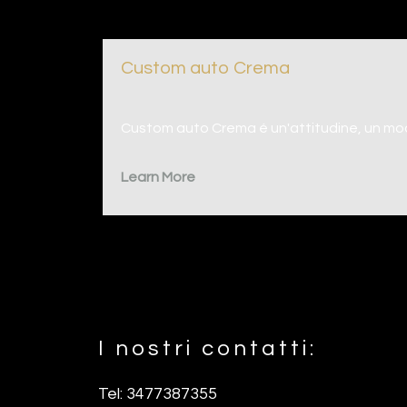
Custom auto Crema
Custom auto Crema é un'attitudine, un modo
Learn More
I nostri contatti:
Footer
Tel: 3477387355