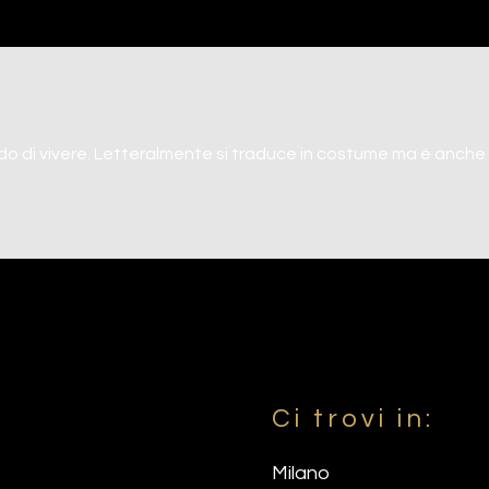
 di vivere. Letteralmente si traduce in costume ma é anche t
Ci trovi in:
Milano