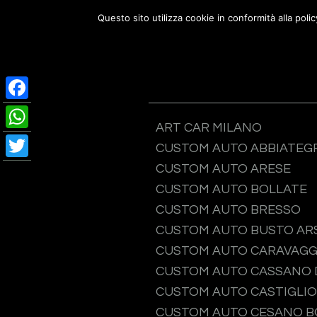
Passa
Passa
Passa
Questo sito utilizza cookie in conformità alla poli
Custom Auto
alla
al
al
C
navigazione
contenuto
piè
primaria
principale
di
pagina
Facebook
ART CAR MILANO
WhatsApp
CUSTOM AUTO ABBIATEG
Twitter
CUSTOM AUTO ARESE
CUSTOM AUTO BOLLATE
CUSTOM AUTO BRESSO
CUSTOM AUTO BUSTO ARS
CUSTOM AUTO CARAVAGG
CUSTOM AUTO CASSANO 
CUSTOM AUTO CASTIGLIO
CUSTOM AUTO CESANO 