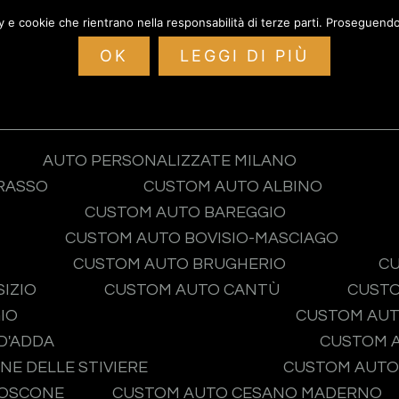
cy e cookie che rientrano nella responsabilità di terze parti. Proseguendo 
Home
Garage
Servizi
Eve
ustom auto Cre
OK
LEGGI DI PIÙ
AUTO PERSONALIZZATE MILANO
RASSO
CUSTOM AUTO ALBINO
CUSTOM AUTO BAREGGIO
CUSTOM AUTO BOVISIO-MASCIAGO
CUSTOM AUTO BRUGHERIO
CU
IZIO
CUSTOM AUTO CANTÙ
CUSTO
IO
CUSTOM AUT
D'ADDA
CUSTOM 
NE DELLE STIVIERE
CUSTOM AUTO
BOSCONE
CUSTOM AUTO CESANO MADERNO