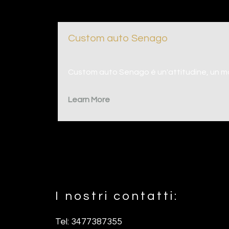
Custom auto Senago
Custom auto Senago é un'attitudine, un mod
Learn More
I nostri contatti:
Footer
Tel: 3477387355