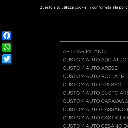
Passa
Passa
Passa
Questo sito utilizza cookie in conformità alla poli
Custom Auto
alla
al
al
C
navigazione
contenuto
piè
primaria
principale
di
pagina
Facebook
ART CAR MILANO
WhatsApp
CUSTOM AUTO ABBIATEG
Twitter
CUSTOM AUTO ARESE
CUSTOM AUTO BOLLATE
CUSTOM AUTO BRESSO
CUSTOM AUTO BUSTO ARS
CUSTOM AUTO CARAVAGG
CUSTOM AUTO CASSANO 
CUSTOM AUTO CASTIGLIO
CUSTOM AUTO CESANO 