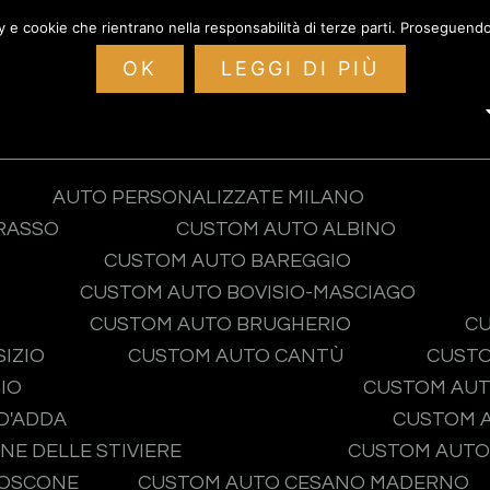
cy e cookie che rientrano nella responsabilità di terze parti. Proseguendo 
Home
Garage
Servizi
Eve
ustom auto Sena
OK
LEGGI DI PIÙ
AUTO PERSONALIZZATE MILANO
RASSO
CUSTOM AUTO ALBINO
CUSTOM AUTO BAREGGIO
CUSTOM AUTO BOVISIO-MASCIAGO
CUSTOM AUTO BRUGHERIO
CU
IZIO
CUSTOM AUTO CANTÙ
CUSTO
IO
CUSTOM AUT
D'ADDA
CUSTOM 
NE DELLE STIVIERE
CUSTOM AUTO
BOSCONE
CUSTOM AUTO CESANO MADERNO