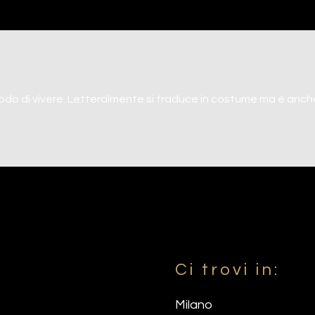
o di vivere. Letteralmente si traduce in costume ma é anche 
Ci trovi in:
Milano